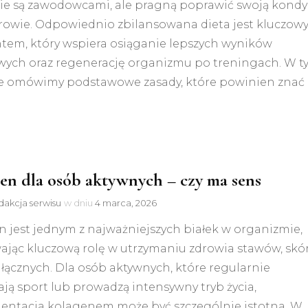
nie są zawodowcami, ale pragną poprawić swoją kondy
drowie. Odpowiednio zbilansowana dieta jest kluczo
tem, który wspiera osiąganie lepszych wyników
wych oraz regenerację organizmu po treningach. W t
le omówimy podstawowe zasady, które powinien znać
…
en dla osób aktywnych – czy ma sens
akcja serwisu
w dniu
4 marca, 2026
 jest jednym z najważniejszych białek w organizmie,
jąc kluczową rolę w utrzymaniu zdrowia stawów, skór
łącznych. Dla osób aktywnych, które regularnie
ją sport lub prowadzą intensywny tryb życia,
entacja kolagenem może być szczególnie istotna. W