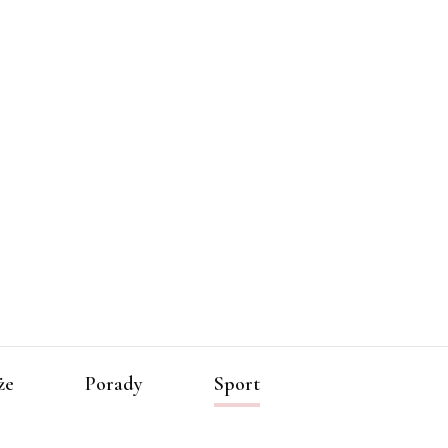
zenia-
że
Porady
Sport