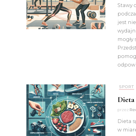
Stawy o
podcza
jest ni
wydajno
mogły 
Przeds
pomogą
odpowi
SPORT
Dieta
przez
Red
Dieta s
w miarę