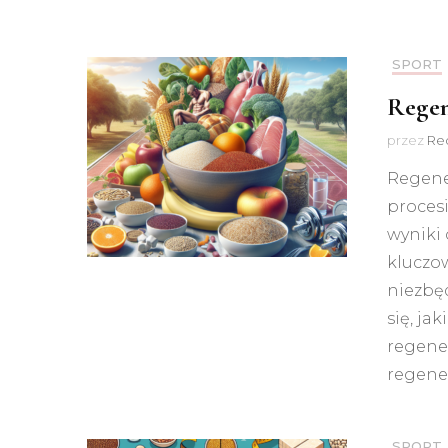
SPORT
Regen
przez
Red
Regener
proces
wyniki
kluczow
niezbę
się, ja
regener
regener
SPORT