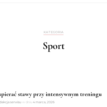
deja
KATEGORIA
Sport
spierać stawy przy intensywnym treningu
akcja serwisu
w dniu
4 marca, 2026