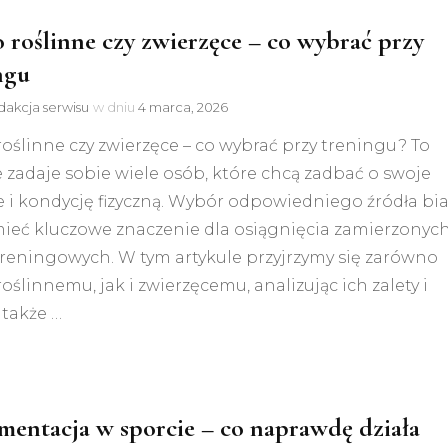
o roślinne czy zwierzęce – co wybrać przy
ngu
akcja serwisu
w dniu
4 marca, 2026
roślinne czy zwierzęce – co wybrać przy treningu? To
 zadaje sobie wiele osób, które chcą zadbać o swoje
 i kondycję fizyczną. Wybór odpowiedniego źródła bia
ieć kluczowe znaczenie dla osiągnięcia zamierzonyc
treningowych. W tym artykule przyjrzymy się zarówno
roślinnemu, jak i zwierzęcemu, analizując ich zalety i
 także …
mentacja w sporcie – co naprawdę działa