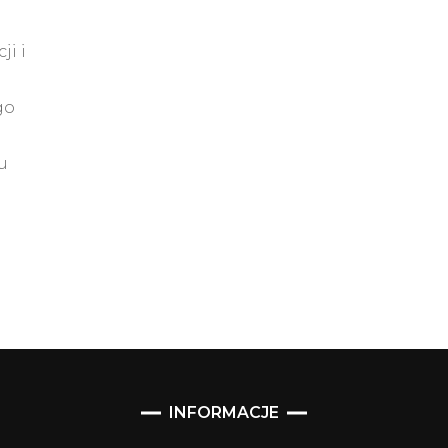
ji i
go
u
INFORMACJE