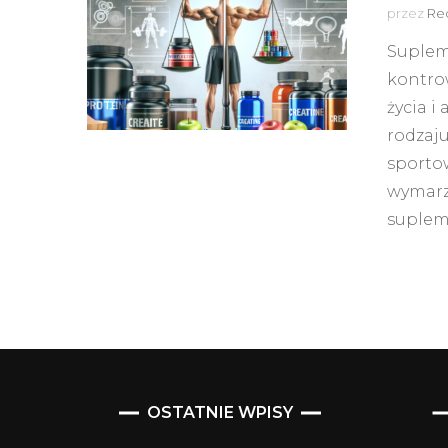
przez
Red
Supleme
kontro
życia i
rodzaj
sporto
wymarzo
suplem
OSTATNIE WPISY