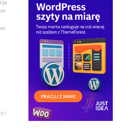
cję
wym
ym
y i