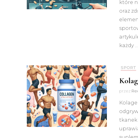
które 
oraz z
elemen
sporto
artyku
każdy 
SPORT
Kolag
przez
Red
Kolagen
odgrywa
tkanek 
uprawia
suplem