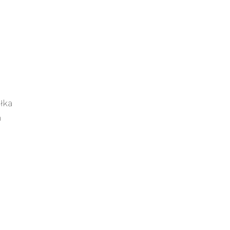
łka
h