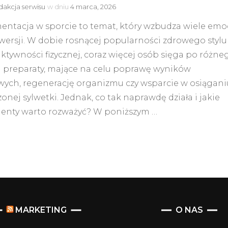
akcja serwisu
w dniu
4 marca, 2026
ntacja w sporcie to temat, który wzbudza wiele emoc
wersji. W dobie rosnącej popularności zdrowego stylu
 aktywności fizycznej, coraz więcej osób sięga po różne
u preparaty, mające na celu poprawę wyników
wych, regenerację organizmu czy wsparcie w osiągani
nej sylwetki. Jednak, co tak naprawdę działa i jakie
enty warto rozważyć? W poniższym …
MARKETING
O NAS