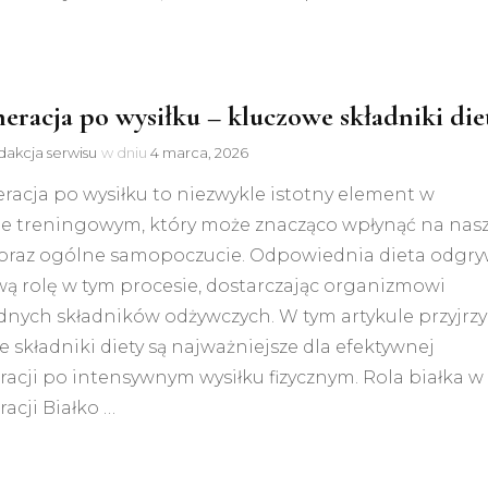
eracja po wysiłku – kluczowe składniki die
akcja serwisu
w dniu
4 marca, 2026
acja po wysiłku to niezwykle istotny element w
ie treningowym, który może znacząco wpłynąć na nas
 oraz ogólne samopoczucie. Odpowiednia dieta odgr
ą rolę w tym procesie, dostarczając organizmowi
dnych składników odżywczych. W tym artykule przyjrz
kie składniki diety są najważniejsze dla efektywnej
acji po intensywnym wysiłku fizycznym. Rola białka w
acji Białko …