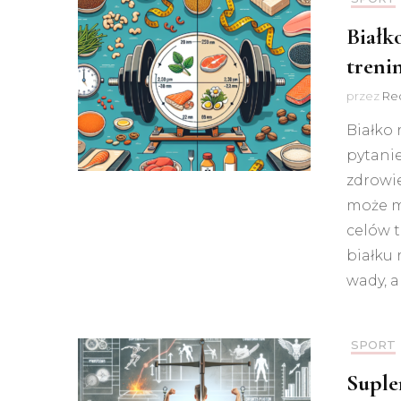
Białk
treni
przez
Red
Białko 
pytanie
zdrowie
może m
celów 
białku 
wady, a
SPORT
Suple