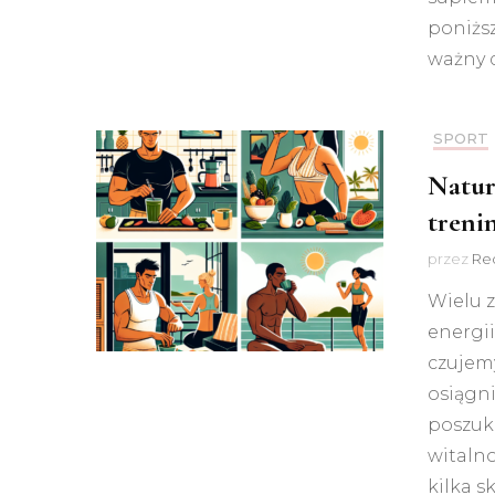
poniższ
ważny d
SPORT
Natur
treni
przez
Red
Wielu z
energii
czujemy
osiągn
poszuk
witaln
kilka 