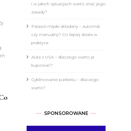
i w jakich sytuacjach warto znać jego
zasady?
zy
Parasol męski składany – automat
czy manualny? Co lepiej działa w
praktyce
ą
ten
Auta z USA – dlaczego warto je
kupować?
Cyklinowanie parkietu – dlaczego
warto?
 Co
SPONSOROWANE
e