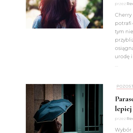
przez
Red
Cherry 
potrafi
tym ni
przybli
osiągną
urodę i
…
POZOS
Paras
lepiej
przez
Red
Wybór 