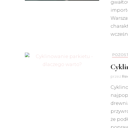
gwałto
import
Warsza
charak
wcześn
POZOS
Cykli
przez
Red
Cyklino
najpop
drewni
przywr
że podł
popraw