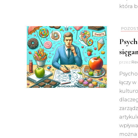
która b
POZOS
Psych
sięga
przez
Red
Psycho
łączy w
kulturo
dlacze
zarząd
artykul
wpływaj
można 