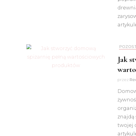
drewnia
zaryso
artykul
POZOS
Jak s
warto
przez
Red
Domowa
żywnośc
organiz
znajdą 
twojej
artykul