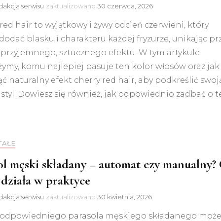
akcja serwisu
zaktualizowano
30 czerwca, 2026
red hair to wyjątkowy i żywy odcień czerwieni, który
 dodać blasku i charakteru każdej fryzurze, unikając pr
eprzyjemnego, sztucznego efektu. W tym artykule
żymy, komu najlepiej pasuje ten kolor włosów oraz jak
ć naturalny efekt cherry red hair, aby podkreślić swoj
 styl. Dowiesz się również, jak odpowiednio zadbać o 
TAŁE
ol męski składany – automat czy manualny?
 działa w praktyce
akcja serwisu
zaktualizowano
30 kwietnia, 2026
odpowiedniego parasola męskiego składanego moż