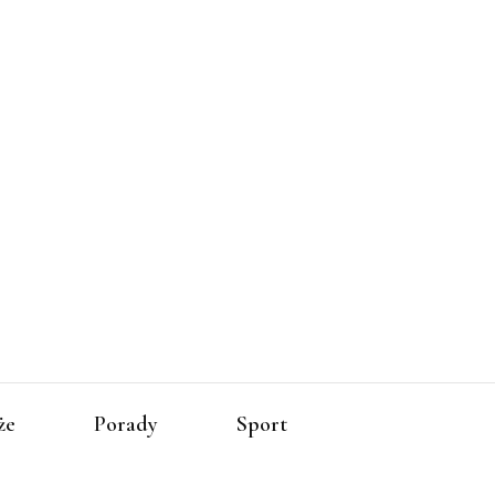
zenia-
że
Porady
Sport