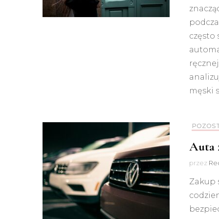
znaczą
podczas
często
automa
ręcznej
analizu
męski s
POZOS
Auta 
przez
Red
Zakup 
codzie
bezpiec