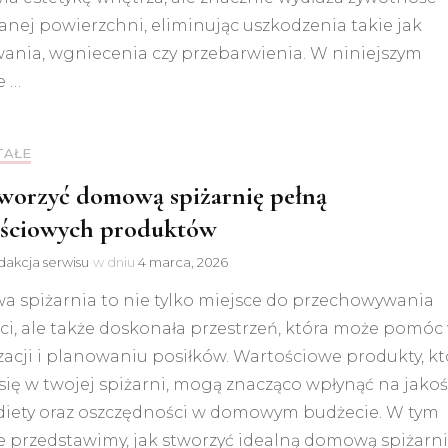
nej powierzchni, eliminując uszkodzenia takie jak
wania, wgniecenia czy przebarwienia. W niniejszym
e …
TAŁE
tworzyć domową spiżarnię pełną
ściowych produktów
akcja serwisu
w dniu
4 marca, 2026
 spiżarnia to nie tylko miejsce do przechowywania
i, ale także doskonała przestrzeń, która może pomóc
acji i planowaniu posiłków. Wartościowe produkty, kt
się w twojej spiżarni, mogą znacząco wpłynąć na jako
 diety oraz oszczędności w domowym budżecie. W tym
e przedstawimy, jak stworzyć idealną domową spiżarni