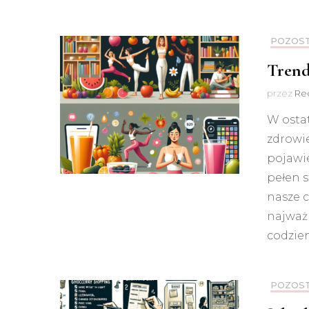
POZOS
Trend
przez
Red
W osta
zdrowi
pojawie
pełen 
nasze c
najważ
codzien
POZOS