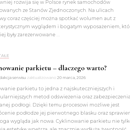
wniej rozwija się w Polsce rynek samochodów
owanych ze Stanów Zjednoczonych. Na ulicach
wy coraz częściej można spotkać wolumen aut z
terystycznym wyglądem i bogatym wyposażeniem, któ
iej były zarezerwowane …
TAŁE
nowanie parkietu – dlaczego warto?
akcja serwisu
zaktualizowano
20 marca, 2026
wanie parkietu to jedna z najskuteczniejszych i
ularniejszych metod odświeżenia oraz zabezpieczeni
anej podłogi. Dzięki temu procesowi możliwe jest
ócenie podłodze jej pierwotnego blasku oraz sprawien
oga wygląda jak nowa. Cyklinowanie parkietu nie tyl
ia estetykę wnętrza, ale znacznie wydłuża żywotność