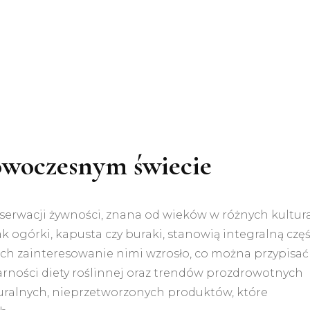
owoczesnym świecie
nserwacji żywności, znana od wieków w różnych kultur
ak ogórki, kapusta czy buraki, stanowią integralną czę
ach zainteresowanie nimi wzrosło, co można przypisać
rności diety roślinnej oraz trendów prozdrowotnych
aturalnych, nieprzetworzonych produktów, które