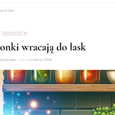
deja
ją do łask
CIEKAWOSTKI
onki wracają do łask
ja serwisu
w dniu
4 marca, 2026