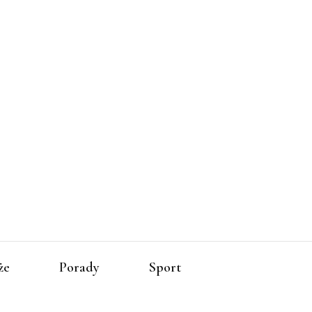
zenia-
że
Porady
Sport