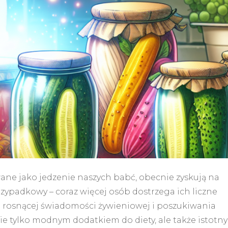
owane jako jedzenie naszych babć, obecnie zyskują na
rzypadkowy – coraz więcej osób dostrzega ich liczne
 rosnącej świadomości żywieniowej i poszukiwania
nie tylko modnym dodatkiem do diety, ale także istotn