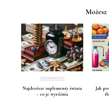
wpisu
Możesz 
CIEKAWOSTKI
Najdroższe suplementy świata
Jak po
– co je wyróżnia
tł