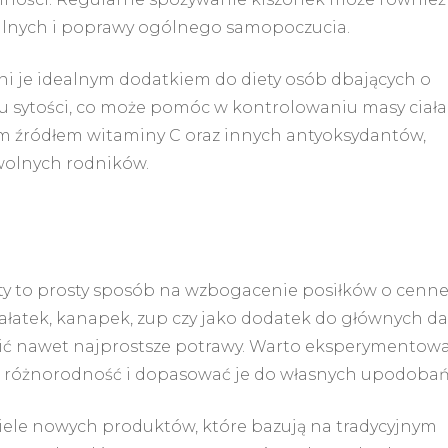
palnych i poprawy ogólnego samopoczucia.
yni je idealnym dodatkiem do diety osób dbających o
iu sytości, co może pomóc w kontrolowaniu masy ciała
m źródłem witaminy C oraz innych antyoksydantów,
wolnych rodników.
y to prosty sposób na wzbogacenie posiłków o cenn
ałatek, kanapek, zup czy jako dodatek do głównych da
ywić nawet najprostsze potrawy. Warto eksperymentowa
ch różnorodność i dopasować je do własnych upodobań
wiele nowych produktów, które bazują na tradycyjnym