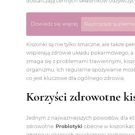
dostarczają cennych składników odżywczyc
Dowiedz się więcej
Najdroższe suplemen
Kiszonki są nie tylko smaczne, ale także pe
wspierają zdrowie układu pokarmowego, a t
zmaga się z problemami trawiennymi, kiszo
organizmu. Ich regularne spożywanie może
co jest kluczowe dla ogólnego zdrowia.
Korzyści zdrowotne ki
Jednym z najważniejszych powodów, dla który
zdrowotne.
Probiotyki
obecne w kiszonkach
istotne w okresach zwiększonej zachorowa