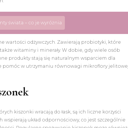
h.
ty świata – co je wyróżnia
łne wartości odżywczych. Zawierają probiotyki, które
akże witaminy i minerały. W dobie, gdy wiele osób
ne produkty stają się naturalnym wsparciem dla
 pomóc w utrzymaniu równowagi mikroflory jelitowej
szonek
ch kiszonki wracają do łask, są ich liczne korzyści
 wspierają układ odpornościowy, co jest szczególnie
lności. Regularne spożywanie kiszonek może również