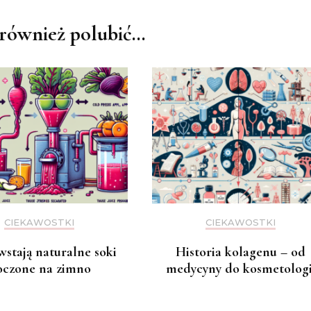
również polubić…
CIEKAWOSTKI
CIEKAWOSTKI
wstają naturalne soki
Historia kolagenu – od
oczone na zimno
medycyny do kosmetologi