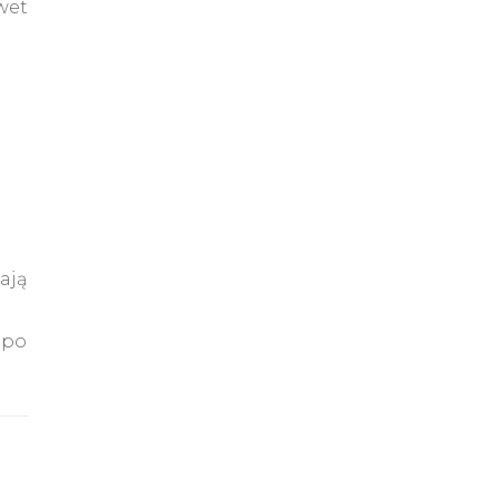
wet
ają
 po