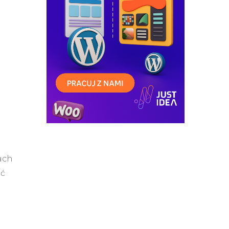
ach
ść