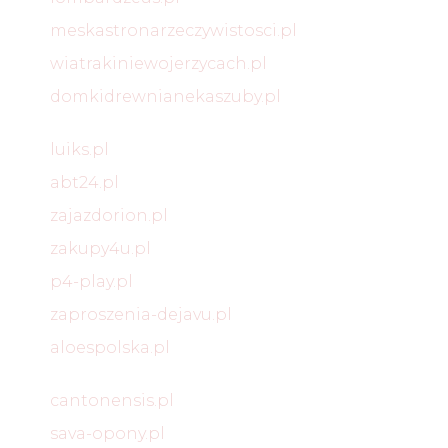
meskastronarzeczywistosci.pl
wiatrakiniewojerzycach.pl
domkidrewnianekaszuby.pl
luiks.pl
abt24.pl
zajazdorion.pl
zakupy4u.pl
p4-play.pl
zaproszenia-dejavu.pl
aloespolska.pl
cantonensis.pl
sava-opony.pl