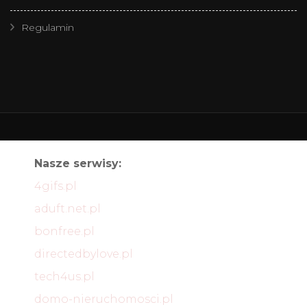
Regulamin
Nasze serwisy:
4gifs.pl
aduft.net.pl
bonfree.pl
directedbylove.pl
tech4us.pl
domo-nieruchomosci.pl