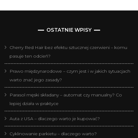
OSTATNIE WPISY
Cherry Red Hair bez efektu sztucznej czerwieni – komu
pasuje ten odcień?
Prawo międzynarodowe – czym jest i w jakich sytuacjach
warto znać jego zasady?
Parasol męski składany – automat czy manualny? Co
lepiej działa w praktyce
Auta z USA – dlaczego warto je kupować?
Cyklinowanie parkietu – dlaczego warto?