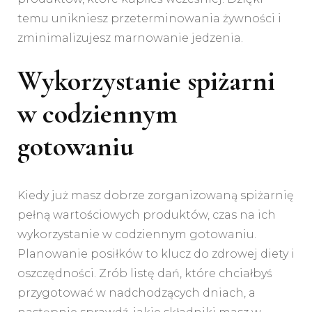
temu unikniesz przeterminowania żywności i
zminimalizujesz marnowanie jedzenia.
Wykorzystanie spiżarni
w codziennym
gotowaniu
Kiedy już masz dobrze zorganizowaną spiżarnię
pełną wartościowych produktów, czas na ich
wykorzystanie w codziennym gotowaniu.
Planowanie posiłków to klucz do zdrowej diety i
oszczędności. Zrób listę dań, które chciałbyś
przygotować w nadchodzących dniach, a