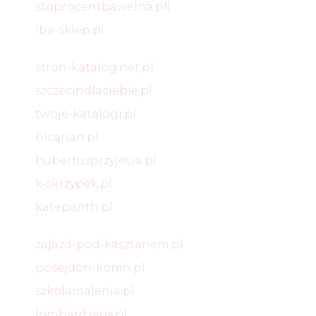
stoprocentbawelna.pll
iba-sklep.pl
stron-katalog.net.pl
szczecindlaciebie.pl
twoje-katalogi.pl
hicarian.pl
hubertusprzyjecia.pl
k-skrzypek.pl
katepanth.pl
zajazd-pod-kasztanem.pl
posejdon-konin.pl
szkolamalenia.pl
lombardzeus.pl