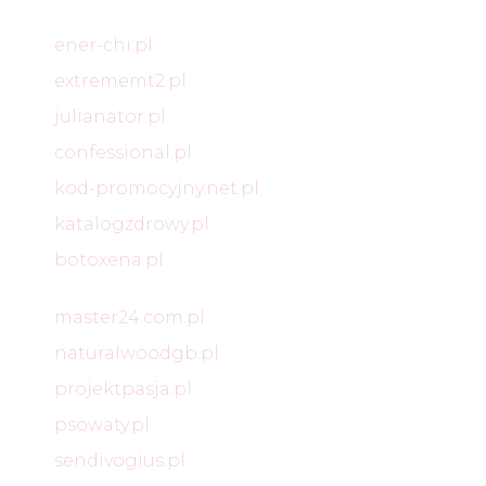
ener-chi.pl
extrememt2.pl
julianator.pl
confessional.pl
kod-promocyjny.net.pl
katalogzdrowy.pl
botoxena.pl
master24.com.pl
naturalwoodgb.pl
projektpasja.pl
psowaty.pl
sendivogius.pl