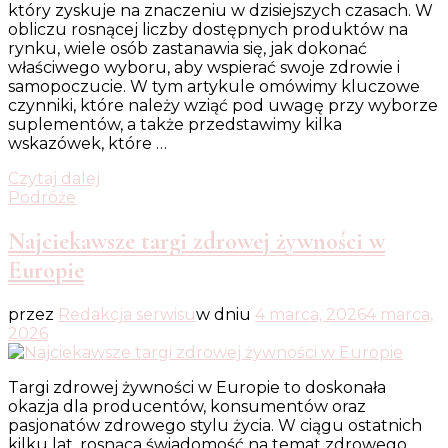
który zyskuje na znaczeniu w dzisiejszych czasach. W
obliczu rosnącej liczby dostępnych produktów na
rynku, wiele osób zastanawia się, jak dokonać
właściwego wyboru, aby wspierać swoje zdrowie i
samopoczucie. W tym artykule omówimy kluczowe
czynniki, które należy wziąć pod uwagę przy wyborze
suplementów, a także przedstawimy kilka
wskazówek, które …
Czytaj dalej
Podróże
Najciekawsze targi zdrowej żywności w
Europie
przez
Redakcja serwisu
w dniu
4 marca, 2026
4 marca,
2026
Targi zdrowej żywności w Europie to doskonała
okazja dla producentów, konsumentów oraz
pasjonatów zdrowego stylu życia. W ciągu ostatnich
kilku lat, rosnąca świadomość na temat zdrowego