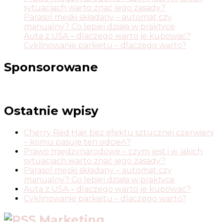
sytuacjach warto znać jego zasady?
Parasol męski składany – automat czy
manualny? Co lepiej działa w praktyce
Auta z USA – dlaczego warto je kupować?
Cyklinowanie parkietu – dlaczego warto?
Sponsorowane
Ostatnie wpisy
Cherry Red Hair bez efektu sztucznej czerwieni
– komu pasuje ten odcień?
Prawo międzynarodowe – czym jest i w jakich
sytuacjach warto znać jego zasady?
Parasol męski składany – automat czy
manualny? Co lepiej działa w praktyce
Auta z USA – dlaczego warto je kupować?
Cyklinowanie parkietu – dlaczego warto?
Marketing