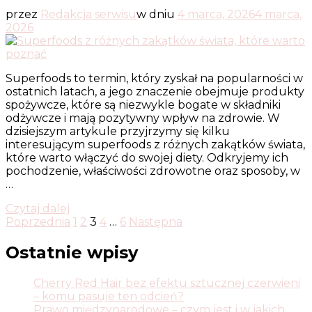
przez
Redakcja serwisu
w dniu
4 marca, 2026
4 marca,
2026
Superfoods to termin, który zyskał na popularności w
ostatnich latach, a jego znaczenie obejmuje produkty
spożywcze, które są niezwykle bogate w składniki
odżywcze i mają pozytywny wpływ na zdrowie. W
dzisiejszym artykule przyjrzymy się kilku
interesującym superfoods z różnych zakątków świata,
które warto włączyć do swojej diety. Odkryjemy ich
pochodzenie, właściwości zdrowotne oraz sposoby, w
…
Czytaj dalej
Stronicowanie
Strona
Strona
Strona
Strona
Strona
Poprzednia
1
2
3
4
…
6
Następna
wpisów
Ostatnie wpisy
Cherry Red Hair bez efektu sztucznej czerwieni
– komu pasuje ten odcień?
Prawo międzynarodowe – czym jest i w jakich