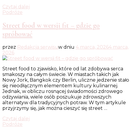
Czytaj dalej
Podróże
Street food w wersji fit – gdzie go
spróbować
przez
Redakcja serwisu
w dniu
4 marca, 2026
4 marca,
2026
Street food to zjawisko, które od lat zdobywa serca
smakoszy na całym świecie. W miastach takich jak
Nowy Jork, Bangkok czy Berlin, uliczne jedzenie stało
się nieodłącznym elementem kultury kulinarnej.
Jednak, w obliczu rosnącej świadomości zdrowego
odżywiania, wiele osób poszukuje zdrowszych
alternatyw dla tradycyjnych potraw. W tym artykule
przyjrzymy się, jak można cieszyć się street …
Czytaj dalej
Podróże