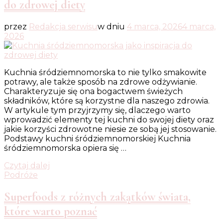
do zdrowej diety
przez
Redakcja serwisu
w dniu
4 marca, 2026
4 marca,
2026
Kuchnia śródziemnomorska to nie tylko smakowite
potrawy, ale także sposób na zdrowe odżywianie.
Charakteryzuje się ona bogactwem świeżych
składników, które są korzystne dla naszego zdrowia.
W artykule tym przyjrzymy się, dlaczego warto
wprowadzić elementy tej kuchni do swojej diety oraz
jakie korzyści zdrowotne niesie ze sobą jej stosowanie.
Podstawy kuchni śródziemnomorskiej Kuchnia
śródziemnomorska opiera się …
Czytaj dalej
Podróże
Superfoods z różnych zakątków świata,
które warto poznać