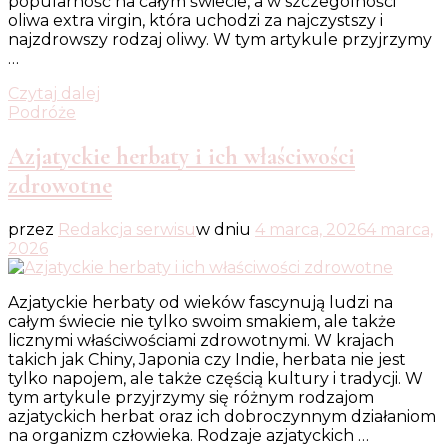
popularność na całym świecie, a w szczególności
oliwa extra virgin, która uchodzi za najczystszy i
najzdrowszy rodzaj oliwy. W tym artykule przyjrzymy
…
Czytaj dalej
Podróże
Azjatyckie herbaty i ich właściwości
zdrowotne
przez
Redakcja serwisu
w dniu
4 marca, 2026
4 marca,
2026
Azjatyckie herbaty od wieków fascynują ludzi na
całym świecie nie tylko swoim smakiem, ale także
licznymi właściwościami zdrowotnymi. W krajach
takich jak Chiny, Japonia czy Indie, herbata nie jest
tylko napojem, ale także częścią kultury i tradycji. W
tym artykule przyjrzymy się różnym rodzajom
azjatyckich herbat oraz ich dobroczynnym działaniom
na organizm człowieka. Rodzaje azjatyckich …