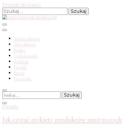
Przejdź do treści
Szukaj:
Strona główna
Aktualności
zaprosz
Biznes
Ciekawostki
Podróże
Porady
Sport
Pozostałe
dejavu.
Szukaj:
Porady
Jak czytać etykiety produktów spożywczych