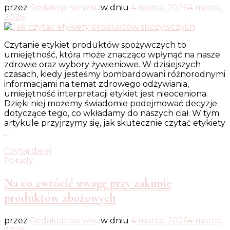
przez
Redakcja serwisu
w dniu
4 marca, 2026
4 marca,
2026
Czytanie etykiet produktów spożywczych to
umiejętność, która może znacząco wpłynąć na nasze
zdrowie oraz wybory żywieniowe. W dzisiejszych
czasach, kiedy jesteśmy bombardowani różnorodnymi
informacjami na temat zdrowego odżywiania,
umiejętność interpretacji etykiet jest nieoceniona.
Dzięki niej możemy świadomie podejmować decyzje
dotyczące tego, co wkładamy do naszych ciał. W tym
artykule przyjrzymy się, jak skutecznie czytać etykiety
…
Czytaj dalej
Porady
Na co zwrócić uwagę przy zakupie
produktów zbożowych
przez
Redakcja serwisu
w dniu
4 marca, 2026
4 marca,