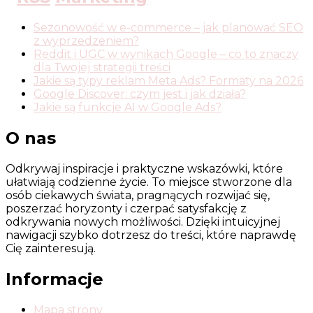
Sezonowość w e-commerce – jak planować SEO
z wyprzedzeniem?
Reddit i UGC w wynikach Google – co to znaczy
dla Twojej strategii treści
Jakie są typy reklam Meta Ads? Formaty na 2026
Google Discover: czym jest i jak działa?
Jakie są funkcje AI w Google Ads?
O nas
Odkrywaj inspiracje i praktyczne wskazówki, które
ułatwiają codzienne życie. To miejsce stworzone dla
osób ciekawych świata, pragnących rozwijać się,
poszerzać horyzonty i czerpać satysfakcję z
odkrywania nowych możliwości. Dzięki intuicyjnej
nawigacji szybko dotrzesz do treści, które naprawdę
Cię zainteresują.
Informacje
Mapa strony