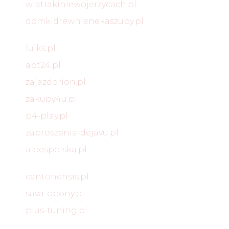
wiatrakiniewojerzycach.pl
domkidrewnianekaszuby.pl
luiks.pl
abt24.pl
zajazdorion.pl
zakupy4u.pl
p4-play.pl
zaproszenia-dejavu.pl
aloespolska.pl
cantonensis.pl
sava-opony.pl
plus-tuning.pl