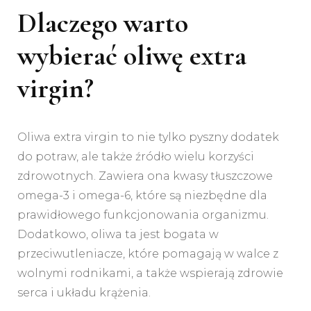
Dlaczego warto
wybierać oliwę extra
virgin?
Oliwa extra virgin to nie tylko pyszny dodatek
do potraw, ale także źródło wielu korzyści
zdrowotnych. Zawiera ona kwasy tłuszczowe
omega-3 i omega-6, które są niezbędne dla
prawidłowego funkcjonowania organizmu.
Dodatkowo, oliwa ta jest bogata w
przeciwutleniacze, które pomagają w walce z
wolnymi rodnikami, a także wspierają zdrowie
serca i układu krążenia.