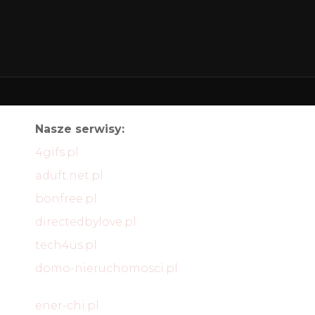
Nasze serwisy:
4gifs.pl
aduft.net.pl
bonfree.pl
directedbylove.pl
tech4us.pl
domo-nieruchomosci.pl
ener-chi.pl