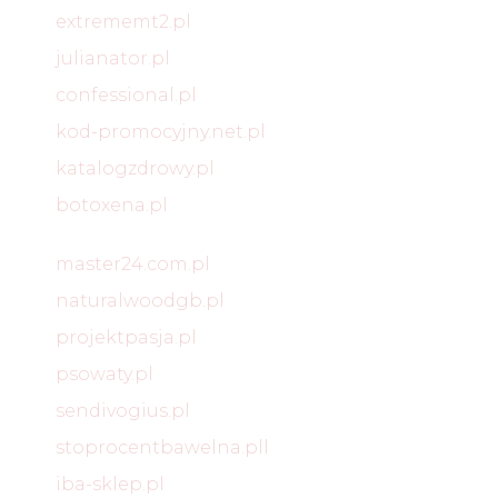
extrememt2.pl
julianator.pl
confessional.pl
kod-promocyjny.net.pl
katalogzdrowy.pl
botoxena.pl
master24.com.pl
naturalwoodgb.pl
projektpasja.pl
psowaty.pl
sendivogius.pl
stoprocentbawelna.pll
iba-sklep.pl